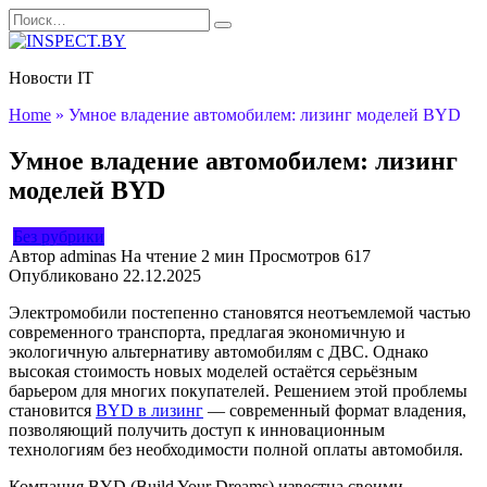
Перейти
Search
к
for:
содержанию
Новости IT
Home
»
Умное владение автомобилем: лизинг моделей BYD
Умное владение автомобилем: лизинг
моделей BYD
Без рубрики
Автор
adminas
На чтение
2 мин
Просмотров
617
Опубликовано
22.12.2025
Электромобили постепенно становятся неотъемлемой частью
современного транспорта, предлагая экономичную и
экологичную альтернативу автомобилям с ДВС. Однако
высокая стоимость новых моделей остаётся серьёзным
барьером для многих покупателей. Решением этой проблемы
становится
BYD в лизинг
— современный формат владения,
позволяющий получить доступ к инновационным
технологиям без необходимости полной оплаты автомобиля.
Компания BYD (Build Your Dreams) известна своими