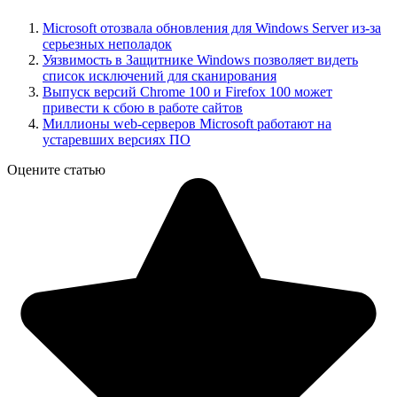
Microsoft отозвала обновления для Windows Server из-за
серьезных неполадок
Уязвимость в Защитнике Windows позволяет видеть
список исключений для сканирования
Выпуск версий Chrome 100 и Firefox 100 может
привести к сбою в работе сайтов
Миллионы web-серверов Microsoft работают на
устаревших версиях ПО
Оцените статью