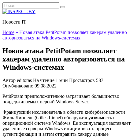
Перейти
Search
к
for:
содержанию
Новости IT
Home
»
Новая атака PetitPotam позволяет хакерам удаленно
авторизоваться на Windows-системах
Новая атака PetitPotam позволяет
хакерам удаленно авторизоваться на
Windows-системах
Автор
editoras
На чтение
1 мин
Просмотров
587
Опубликовано
09.08.2022
PetitPotam предположительно затрагивает большинство
поддерживаемых версий Windows Server.
Французский исследователь в области кибербезопасности
Жиль Лионель (Gilles Lionel) обнаружил уязвимость в
операционной системе Windows. Ее эксплуатация заставляет
удаленные серверы Windows инициировать процесс
аутентификации и затем отправить хакеру данные