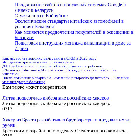
Продвижение сайтов в поисковых системах Google и
Яндекс в Беларуси
Стяжка пола в Бобруйске
Экологические стандарты китайских автомобилей в
условиях Беларуси
Как меняются предпочтения покупателей в освещении в
Беларуси
Пошаговая инструкция монтажа канализации в доме за
7 дней
Как настроить воронку рекрутинга в CRM в 2026 году
Что делать при укусе змеи: советы врачей
ДТП на Гомельщине: трое погибших, в том числе ребенок
«Домики хоббитов» в Минске снова обсуждают в сети – что о них
известно?
Число погибших в аварии на Гомельщине выросло до четырех – 8-летний
мальчик умер в больнице
Вам также может понравиться
Литва подверглась кибератаке российских хакеров
Литва подверглась кибератаке российских хакеров.
0
717
Хакер из Бреста разрабатывал брутфорсеры и продавал их за
рубеж
Брестским межрайонным отделом Следственного комитета