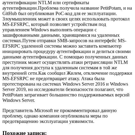
аутентификации NTLM или сертификаты
аутентификации.Проблема получила название PetitPotam, и на
GitHub был опубликован PoC-код для ее эксплуатации.
Злоумышленник может в своих целях использовать протокол
MS-EFSRPC, который позволяет устройствам под
управлением Windows выполнять операции с
зашифрованными данными, хранящимися на удаленных
системах.Путем отправки SMB-запросов на интерфейс MS-
EFSRPC удаленной системы можно заставить компьютер
инициировать процедуру аутентификации и делиться своими
данными аутентификации. С помощью полученных данных
преступник может осуществлять атаки ретрансляции NTLM
для получения доступа к удаленным системам в той же
внутренней сети.Как сообщил Жилем, отключение поддержки
MS-EFSRPC не предотвращает атаку. Атака была
протестирована на системах Windows Server 2016 и Windows
Server 2019, но исследователи безопасности полагают, что
PetitPotam затрагивает большинство поддерживаемых версий
Windows Server.
Представитель Microsoft не прокомментировал данную
проблему, однако компания опубликовала меры по
предотвращению эксплуатации уязвимости.
Похожие записи: