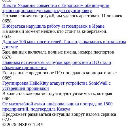
0
718
Власти Украины совместно с Европолом обезвредили
транснациональную хакерскую группировку
По заявлениям спецслужб, им удалось арестовать 11 человек
0
658
Кибератака нарушила работу автозаправок в Иране
На данный момент неясно, кто стоит за кибератакой.
0
633
Данные 106 млн. посетителей Таиланда оказались в открытом
доступе
База данных включала полные имена, номера паспортов
0
670
Главным источником загрузок вредоносного ПО стали
облачные приложения
Если раньше вредоносное ПО попадало в корпоративные
0
669
Группировка HelloKitty атакует устройства SonicWall с
устаревшей прошивкой
В ходе атак хакеры эксплуатируют уязвимость, которая
0
662
От масштабной атаки шифровальщика пострадало 1500
предприятий, подтвердила Kaseya
Продолжает развиваться ситуация вокруг взлома сервиса
0
727
© 2026 INSPECT.BY