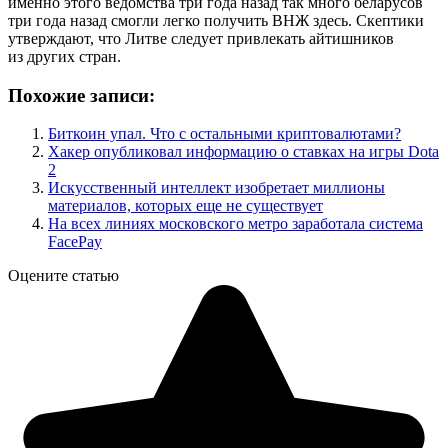
именно этого ведомства три года назад так много беларусов
три года назад смогли легко получить ВНЖ здесь. Скептики
утверждают, что Литве следует привлекать айтишников
из других стран.
Похожие записи:
Биткоин упал. Что с остальными криптовалютами?
Хакер опубликовал информацию о ставках на игры Dota
2
Искусственный интеллект изобретает миллионы
материалов, которых еще не существует
На всех линиях московского метро заработала система
FacePay
Оцените статью