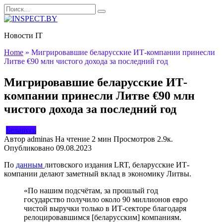
Перейти
Search
к
for:
содержанию
Новости IT
Home
»
Мигрировавшие беларусские ИТ-компании принесли
Литве €90 млн чистого дохода за последний год
Мигрировавшие беларусские ИТ-
компании принесли Литве €90 млн
чистого дохода за последний год
Беларусь
Автор
adminas
На чтение
2 мин
Просмотров
2.9к.
Опубликовано
09.08.2023
По
данным
литовского издания LRT, беларусские ИТ-
компании делают заметный вклад в экономику Литвы.
«По нашим подсчётам, за прошлый год
государство получило около 90 миллионов евро
чистой выручки только в ИТ-секторе благодаря
релоцировавшимся [беларусским] компаниям.