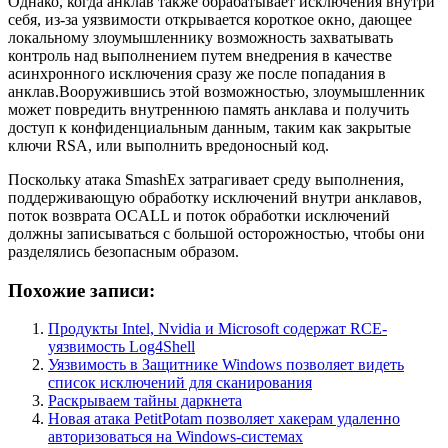
Однако, когда анклав также обрабатывает исключения внутри
себя, из-за уязвимости открывается короткое окно, дающее
локальному злоумышленнику возможность захватывать
контроль над выполнением путем внедрения в качестве
асинхронного исключения сразу же после попадания в
анклав.Вооружившись этой возможностью, злоумышленник
может повредить внутреннюю память анклава и получить
доступ к конфиденциальным данным, таким как закрытые
ключи RSA, или выполнить вредоносный код.
Поскольку атака SmashEx затрагивает среду выполнения,
поддерживающую обработку исключений внутри анклавов,
поток возврата OCALL и поток обработки исключений
должны записываться с большой осторожностью, чтобы они
разделялись безопасным образом.
Похожие записи:
Продукты Intel, Nvidia и Microsoft содержат RCE-
уязвимость Log4Shell
Уязвимость в Защитнике Windows позволяет видеть
список исключений для сканирования
Раскрываем тайны даркнета
Новая атака PetitPotam позволяет хакерам удаленно
авторизоваться на Windows-системах