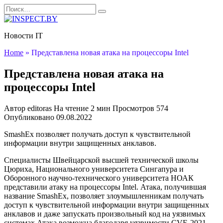
Перейти
Search
к
for:
содержанию
Новости IT
Home
»
Представлена новая атака на процессоры Intel
Представлена новая атака на
процессоры Intel
Автор
editoras
На чтение
2 мин
Просмотров
574
Опубликовано
09.08.2022
SmashEx позволяет получать доступ к чувствительной
информации внутри защищенных анклавов.
Специалисты Швейцарской высшей технической школы
Цюриха, Национального университета Сингапура и
Оборонного научно-технического университета НОАК
представили атаку на процессоры Intel. Атака, получившая
название SmashEx, позволяет злоумышленникам получать
доступ к чувствительной информации внутри защищенных
анклавов и даже запускать произвольный код на уязвимых
системах.Атака возможна благодаря уязвимости CVE-2021-