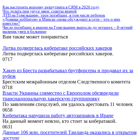
Как настроить воронку рекрутинга в CRM в 2026 году
Что делать при укусе змеи: советы врачей
ДТП на Гомельщине: трое погибших, в том числе ребенок
«Домики хоббитов» в Минске снова обсуждают в сети – что о них
известно?
Число погибших в аварии на Гомельщине выросло до четырех – 8-летний
мальчик умер в больнице
Вам также может понравиться
Литва подверглась кибератаке российских хакеров
Литва подверглась кибератаке российских хакеров.
0
717
Хакер из Бреста разрабатывал брутфорсеры и продавал их за
рубеж
Брестским межрайонным отделом Следственного комитета
0
718
Власти Украины совместно с Европолом обезвредили
транснациональную хакерскую группировку
По заявлениям спецслужб, им удалось арестовать 11 человек
0
658
Кибератака нарушила работу автозаправок в Иране
На данный момент неясно, кто стоит за кибератакой.
0
631
Данные 106 млн. посетителей Таиланда оказались в открытом
доступе