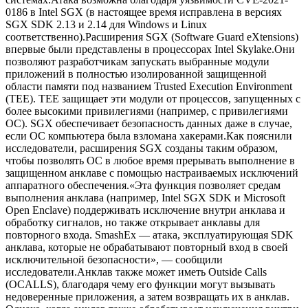
0186 в Intel SGX (в настоящее время исправлена в версиях
SGX SDK 2.13 и 2.14 для Windows и Linux
соответственно).Расширения SGX (Software Guard eXtensions)
впервые были представлены в процессорах Intel Skylake.Они
позволяют разработчикам запускать выбранные модули
приложений в полностью изолированной защищенной
области памяти под названием Trusted Execution Environment
(TEE). TEE защищает эти модули от процессов, запущенных с
более высокими привилегиями (например, с привилегиями
ОС). SGX обеспечивает безопасность данных даже в случае,
если ОС компьютера была взломана хакерами.Как пояснили
исследователи, расширения SGX созданы таким образом,
чтобы позволять ОС в любое время прерывать выполнение в
защищенном анклаве с помощью настраиваемых исключений
аппаратного обеспечения.«Эта функция позволяет средам
выполнения анклава (например, Intel SGX SDK и Microsoft
Open Enclave) поддерживать исключение внутри анклава и
обработку сигналов, но также открывает анклавы для
повторного входа. SmashEx — атака, эксплуатирующая SDK
анклава, которые не обрабатывают повторный вход в своей
исключительной безопасности», — сообщили
исследователи.Анклав также может иметь Outside Calls
(OCALLS), благодаря чему его функции могут вызывать
недоверенные приложения, а затем возвращать их в анклав.